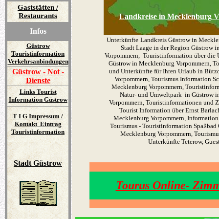
Gaststätten /
Restaurants
Landkreise in Mecklenburg
Infos
Unterkünfte
Landkreis Güstrow in Meckl
Güstrow
Stadt Laage in der Region Güstrow 
Touristinformation
Vorpommern, Touristinformation über die
Verkehrsanbindungen
Güstrow in Mecklenburg Vorpommern, To
Güstrow - Not -
und Unterkünfte für Ihren Urlaub in Büt
Vorpommern, Tourismus Information Sc
Dienste
Mecklenburg Vorpommern, Touristinfor
Links Tourist
Natur- und Umweltpark in Güstrow 
Information Güstrow
Vorpommern, Touristinformationen und 
Tourist Information über Ernst Barlac
T I G Impressum /
Mecklenburg Vorpommern, Information 
Kontakt Eintrag
Tourismus - Touristinformation Spaßbad 
Touristinformation
Mecklenburg Vorpommern, Tourismus
Unterkünfte Teterow, Gues
Stadt Güstrow
Tourus Online- Z
imm