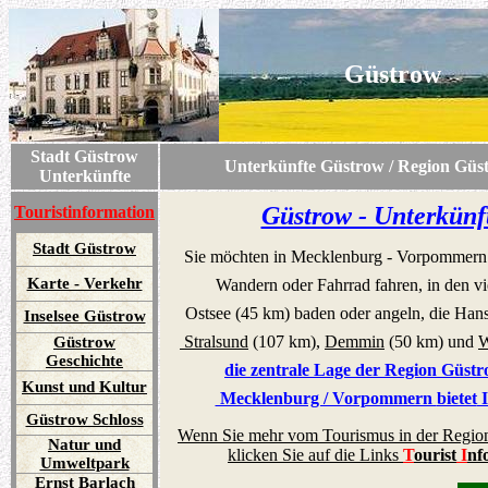
Güstrow
Stadt Güstrow
Unterkünfte Güstrow / Region Güstr
Unterkünfte
Güstrow - Unterkünf
Touristinformation
Stadt Güstrow
Sie möchten in Mecklenburg - Vorpommern 
Karte - Verkehr
Wandern oder Fahrrad fahren, in den vi
Ostsee (45 km) baden oder angeln, die Han
Inselsee Güstrow
Stralsund
(107 km),
Demmin
(50 km) und
W
Güstrow
Geschichte
die zentrale Lage der Region Güst
Kunst und Kultur
Mecklenburg / Vorpommern
bietet
I
Güstrow Schloss
Wenn Sie mehr vom Tourismus in der Region
Natur und
klicken Sie auf die Links
T
ourist
I
nf
Umweltpark
Ernst Barlach