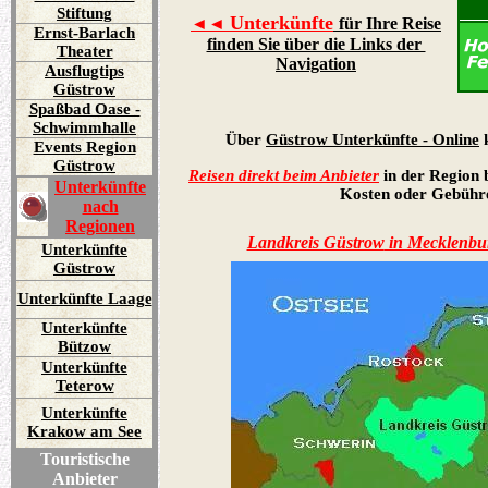
Stiftung
Unterkünfte
◄◄
für Ihre Reise
Ernst-Barlach
finden Sie über die Links der
Theater
Navigation
Ausflugtips
Güstrow
Spaßbad Oase -
Schwimmhalle
Über
Güstrow Unterkünfte - Online
k
Events Region
Güstrow
Reisen direkt beim Anbieter
in der Region 
Unterkünfte
Kosten oder Gebühr
nach
Regionen
Landkreis Güstrow
in Mecklenbu
Unterkünfte
Güstrow
Unterkünfte Laage
Unterkünfte
Bützow
Unterkünfte
Teterow
Unterkünfte
Krakow am See
Touristische
Anbieter