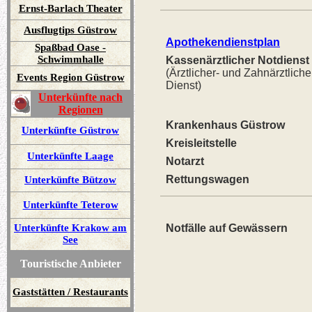
Ernst-Barlach Theater
Ausflugtips Güstrow
Apothekendienstplan
Spaßbad Oase -
Schwimmhalle
Kassenärztlicher Notdienst
(Ärztlicher- und Zahnärztliche
Events Region Güstrow
Dienst)
Unterkünfte nach
Regionen
Krankenhaus Güstrow
Unterkünfte Güstrow
Kreisleitstelle
Unterkünfte Laage
Notarzt
Rettungswagen
Unterkünfte Bützow
Unterkünfte Teterow
Unterkünfte Krakow am
Notfälle auf Gewässern
See
Touristische Anbieter
Gaststätten / Restaurants