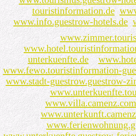
touristinformation.de
www
www.info.guestrow-hotels.de
www.zimmer.touris
www.hotel.touristinformatio
unterkuenfte.de
www.hotel
www.fewo.touristinformation-gue
www.stadt-guestrow.guestrow-zi
www.unterkuenfte.tou
www.villa.camenz.co
www.unterkunft.camen
www.ferienwohnung.g
www.unterkuenfte.guestrow-feri