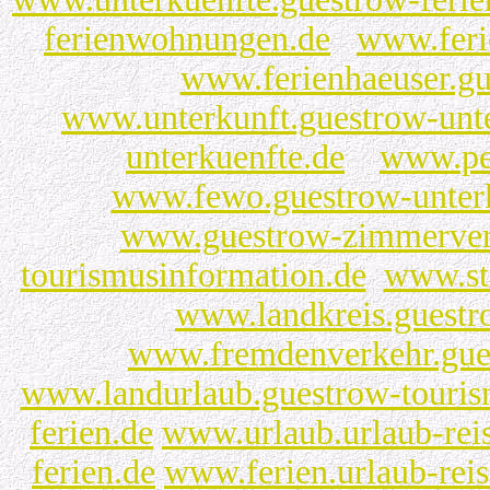
ferienwohnungen.de
www.feri
www.ferienhaeuser.g
www.unterkunft.guestrow-unte
unterkuenfte.de
www.pen
www.fewo.guestrow-unterk
www.guestrow-zimmerver
tourismusinformation.de
www.st
www.landkreis.guestr
www.fremdenverkehr.gues
www.landurlaub.guestrow-touris
ferien.de
www.urlaub.urlaub-reis
ferien.de
www.ferien.urlaub-reis