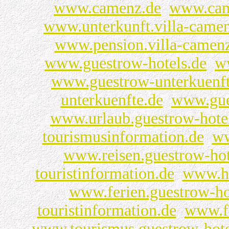
www.camenz.de
www.ca
www.unterkunft.villa-came
www.pension.villa-camen
www.guestrow-hotels.de
w
www.guestrow-unterkuenft
unterkuenfte.de
www.gue
www.urlaub.guestrow-hote
tourismusinformation.de
ww
www.reisen.guestrow-hot
touristinformation.de
www.ho
www.ferien.guestrow-ho
touristinformation.de
www.fe
www.tourismus.guestrow-hote