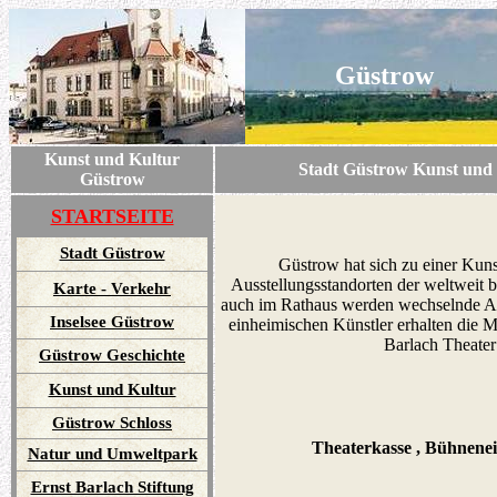
Güstrow
Kunst und Kultur
Stadt Güstrow Kunst und Kultur
Güstrow
STARTSEITE
Stadt Güstrow
Güstrow hat sich zu einer Kunst
Ausstellungsstandorten der weltweit b
Karte - Verkehr
auch im Rathaus werden wechselnde Aus
Inselsee Güstrow
einheimischen Künstler erhalten die M
Barlach Theater
Güstrow Geschichte
Kunst und Kultur
Güstrow Schloss
Theaterkasse , Bühnene
Natur und Umweltpark
Ernst Barlach Stiftung