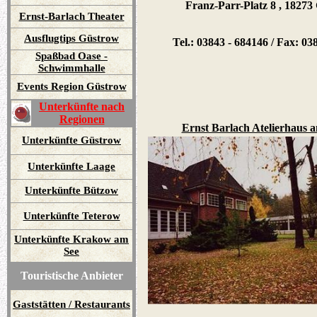
Franz-Parr-Platz 8 , 1827
Ernst-Barlach Theater
Ausflugtips Güstrow
Tel.: 03843 - 684146 / Fax: 03
Spaßbad Oase -
Schwimmhalle
Events Region Güstrow
Unterkünfte nach
Regionen
Ernst Barlach Atelierhaus a
Unterkünfte Güstrow
Unterkünfte Laage
Unterkünfte Bützow
Unterkünfte Teterow
Unterkünfte Krakow am
See
Touristische Anbieter
Gaststätten / Restaurants